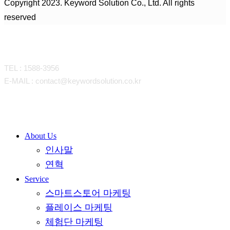
Copyright 2023. Keyword Solution Co., Ltd. All rights
reserved
CONTACT
TEL : 1588-3956
E-MAIL : contact@keywordsolution.co.kr
Close
About Us
인사말
Menu
연혁
Service
스마트스토어 마케팅
플레이스 마케팅
체험단 마케팅