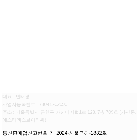
주식회사 키워드솔루션
대표 : 연태경
사업자등록번호 : 780-81-02990
주소 : 서울특별시 금천구 가산디지털1로 128, 7층 709호 (가산동,
에스티엑스브이타워)
통신판매업신고번호: 제 2024-서울금천-1882호