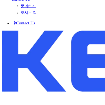
문의하기
오시는 길
C
o
n
t
a
c
t
U
s